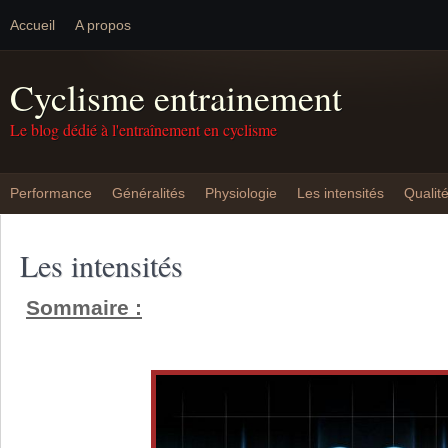
Accueil
A propos
Cyclisme entrainement
Le blog dédié à l'entraînement en cyclisme
Performance
Généralités
Physiologie
Les intensités
Qualit
Les intensités
Sommaire :